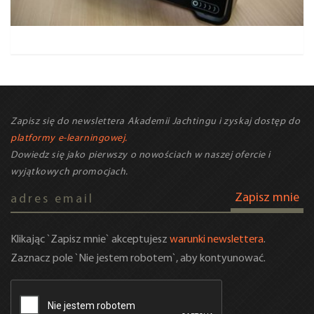
Zapisz się do newslettera Akademii Jachtingu i zyskaj dostęp do
platformy e-learningowej.
Dowiedz się jako pierwszy o nowościach w naszej ofercie i
wyjątkowych promocjach.
Zapisz mnie
Klikając `Zapisz mnie` akceptujesz
warunki newslettera
.
Zaznacz pole `Nie jestem robotem`, aby kontyunować.